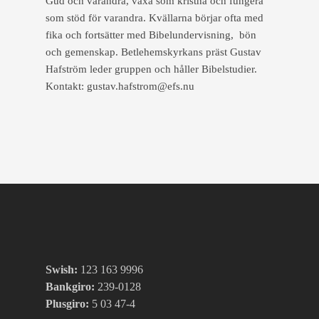
Gud och varandra, växa som kristna och fungera
som stöd för varandra. Kvällarna börjar ofta med
fika och fortsätter med Bibelundervisning, bön
och gemenskap. Betlehemskyrkans präst Gustav
Hafström leder gruppen och håller Bibelstudier.
Kontakt: gustav.hafstrom@efs.nu
Swish:
123 163 9996
Bankgiro:
239-0128
Plusgiro:
5 03 47-4