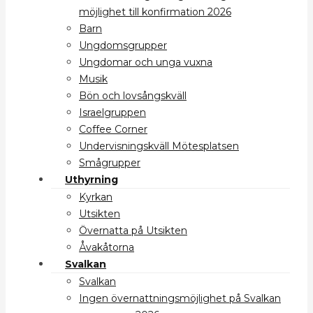
möjlighet till konfirmation 2026
Barn
Ungdomsgrupper
Ungdomar och unga vuxna
Musik
Bön och lovsångskväll
Israelgruppen
Coffee Corner
Undervisningskväll Mötesplatsen
Smågrupper
Uthyrning
Kyrkan
Utsikten
Övernatta på Utsikten
Åvakåtorna
Svalkan
Svalkan
Ingen övernattningsmöjlighet på Svalkan