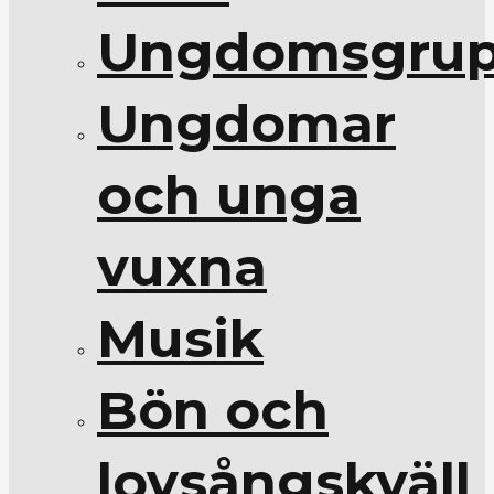
Ungdomsgrup
Ungdomar
och unga
vuxna
Musik
Bön och
lovsångskväll