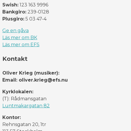
Swish:
123 163 9996
Bankgiro:
239-0128
Plusgiro:
5 03 47-4
Ge en gåva
Läs mer om BK
Läs mer om EFS
Kontakt
Oliver Krieg (musiker):
Email: oliver.krieg@efs.nu
Kyrklokalen:
(T): Rådmansgatan
Luntmakargatan 82
Kontor:
Rehnsgatan 20, 1tr