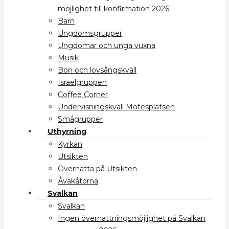
möjlighet till konfirmation 2026
Barn
Ungdomsgrupper
Ungdomar och unga vuxna
Musik
Bön och lovsångskväll
Israelgruppen
Coffee Corner
Undervisningskväll Mötesplatsen
Smågrupper
Uthyrning
Kyrkan
Utsikten
Övernatta på Utsikten
Åvakåtorna
Svalkan
Svalkan
Ingen övernattningsmöjlighet på Svalkan