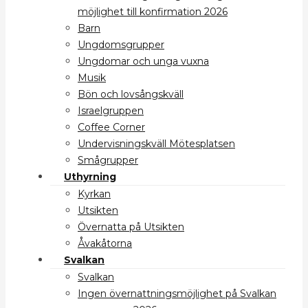
möjlighet till konfirmation 2026
Barn
Ungdomsgrupper
Ungdomar och unga vuxna
Musik
Bön och lovsångskväll
Israelgruppen
Coffee Corner
Undervisningskväll Mötesplatsen
Smågrupper
Uthyrning
Kyrkan
Utsikten
Övernatta på Utsikten
Åvakåtorna
Svalkan
Svalkan
Ingen övernattningsmöjlighet på Svalkan