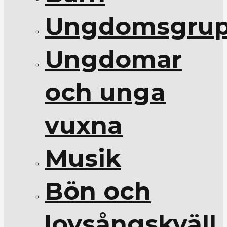
Ungdomsgrup
Ungdomar
och unga
vuxna
Musik
Bön och
lovsångskväll