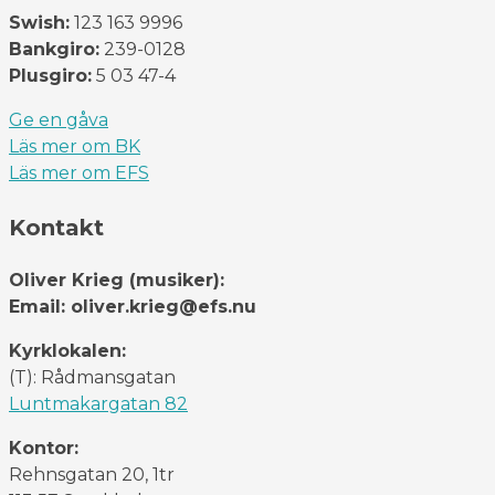
Swish:
123 163 9996
Bankgiro:
239-0128
Plusgiro:
5 03 47-4
Ge en gåva
Läs mer om BK
Läs mer om EFS
Kontakt
Oliver Krieg (musiker):
Email: oliver.krieg@efs.nu
Kyrklokalen:
(T): Rådmansgatan
Luntmakargatan 82
Kontor:
Rehnsgatan 20, 1tr