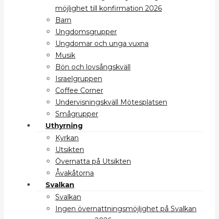
möjlighet till konfirmation 2026
Barn
Ungdomsgrupper
Ungdomar och unga vuxna
Musik
Bön och lovsångskväll
Israelgruppen
Coffee Corner
Undervisningskväll Mötesplatsen
Smågrupper
Uthyrning
Kyrkan
Utsikten
Övernatta på Utsikten
Åvakåtorna
Svalkan
Svalkan
Ingen övernattningsmöjlighet på Svalkan