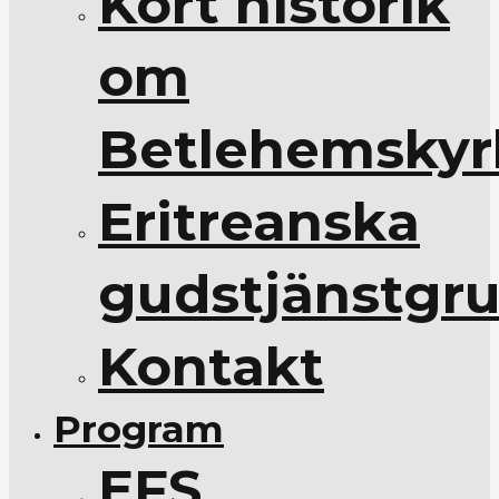
Kort historik
om
Betlehemskyr
Eritreanska
gudstjänstgr
Kontakt
Program
EFS