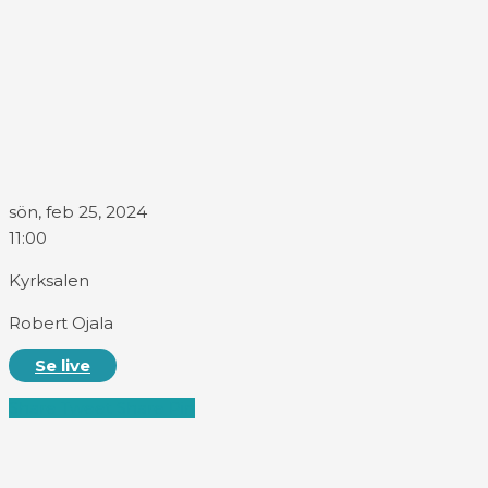
sön, feb 25, 2024
11:00
Kyrksalen
Robert Ojala
Se live
Share
Tweet
Share
Pin