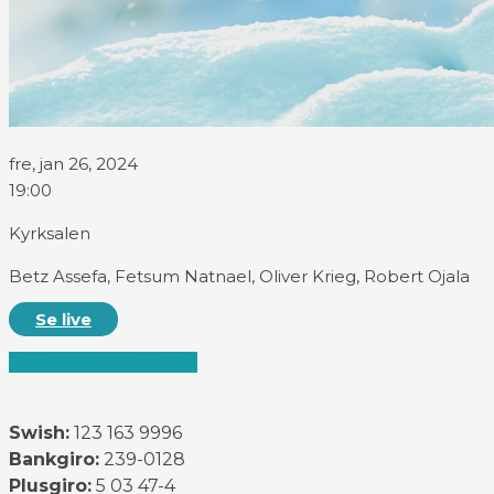
fre, jan 26, 2024
19:00
Kyrksalen
Betz Assefa, Fetsum Natnael, Oliver Krieg, Robert Ojala
Se live
Share
Tweet
Share
Pin
Swish:
123 163 9996
Bankgiro:
239-0128
Plusgiro:
5 03 47-4