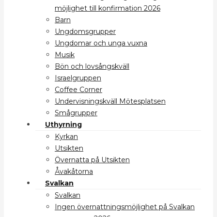
möjlighet till konfirmation 2026
Barn
Ungdomsgrupper
Ungdomar och unga vuxna
Musik
Bön och lovsångskväll
Israelgruppen
Coffee Corner
Undervisningskväll Mötesplatsen
Smågrupper
Uthyrning
Kyrkan
Utsikten
Övernatta på Utsikten
Åvakåtorna
Svalkan
Svalkan
Ingen övernattningsmöjlighet på Svalkan