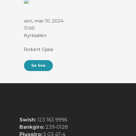
sön, mar 10, 2024
11:00
Kyrksalen
Robert Ojala
Se live
Swish:
123 163 9996
Bankgiro:
239-0128
Plusgiro:
5 03 47-4