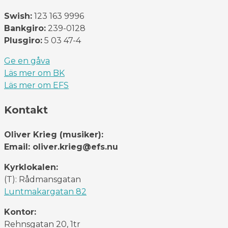
Swish:
123 163 9996
Bankgiro:
239-0128
Plusgiro:
5 03 47-4
Ge en gåva
Läs mer om BK
Läs mer om EFS
Kontakt
Oliver Krieg (musiker):
Email: oliver.krieg@efs.nu
Kyrklokalen:
(T): Rådmansgatan
Luntmakargatan 82
Kontor:
Rehnsgatan 20, 1tr