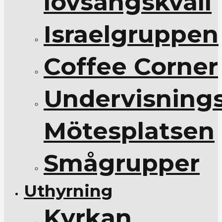
lovsångskväll
Israelgruppen
Coffee Corner
Undervisnings
Mötesplatsen
Smågrupper
Uthyrning
Kyrkan