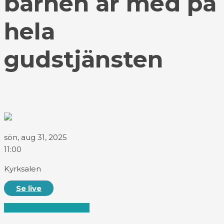
barnen är med på
hela
gudstjänsten
sön, aug 31, 2025
11:00
Kyrksalen
Se live
Share
Tweet
Share
Pin