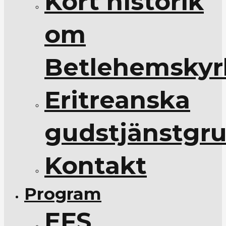
Kort historik
om
Betlehemskyr
Eritreanska
gudstjänstgr
Kontakt
Program
EFS