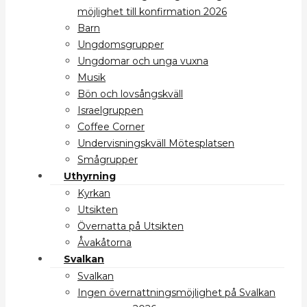
möjlighet till konfirmation 2026
Barn
Ungdomsgrupper
Ungdomar och unga vuxna
Musik
Bön och lovsångskväll
Israelgruppen
Coffee Corner
Undervisningskväll Mötesplatsen
Smågrupper
Uthyrning
Kyrkan
Utsikten
Övernatta på Utsikten
Åvakåtorna
Svalkan
Svalkan
Ingen övernattningsmöjlighet på Svalkan