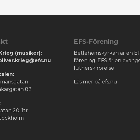
akt
EFS-Förening
Krieg (musiker):
Betlehemskyrkan är en EF
oliver.krieg@efs.nu
förening. EFS är en evange
luthersk rörelse
kalen:
ådmansgatan
Läs mer på efs.nu
kargatan 82
:
tan 20, 1tr
Stockholm