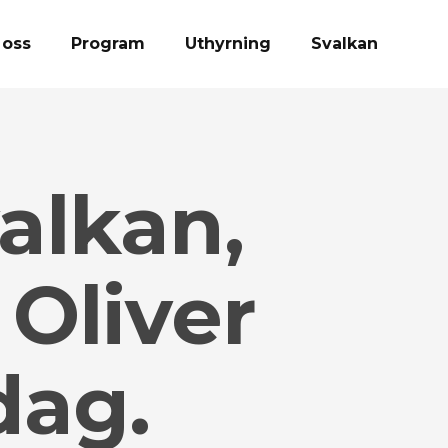
 oss
Program
Uthyrning
Svalkan
alkan,
 Oliver
dag.