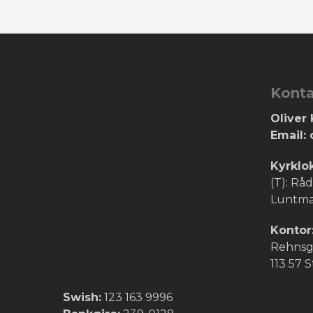
Kont
Oliver 
Email: 
Kyrklo
(T): R
Luntma
Kontor
Rehnsga
113 57 
Swish:
123 163 9996