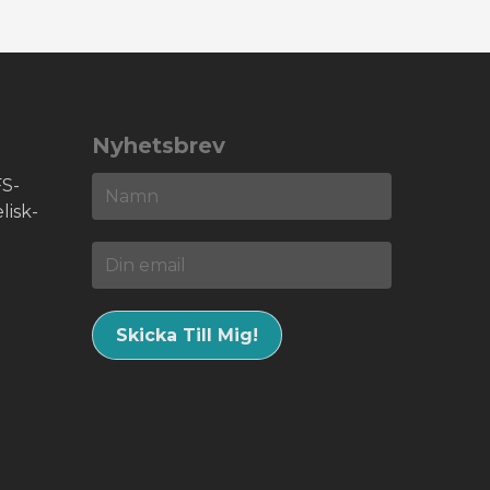
Nyhetsbrev
S-
lisk-