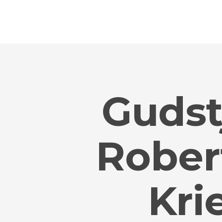
Gudst
Robert
Kri