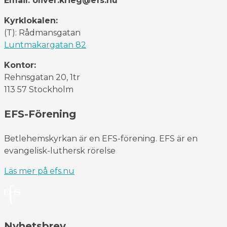
Email: oliver.krieg@efs.nu
Kyrklokalen:
(T): Rådmansgatan
Luntmakargatan 82
Kontor:
Rehnsgatan 20, 1tr
113 57 Stockholm
EFS-Förening
Betlehemskyrkan är en EFS-förening. EFS är en
evangelisk-luthersk rörelse
Läs mer på efs.nu
Nyhetsbrev