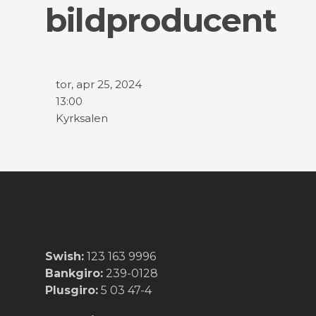
bildproducent
tor, apr 25, 2024
13:00
Kyrksalen
Swish:
123 163 9996
Bankgiro:
239-0128
Plusgiro:
5 03 47-4