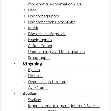
möjlighet till konfirmation 2026
Barn
Ungdomsgrupper
Ungdomar och unga vuxna
Musik
Bön och lovsångskväll
Israelgruppen
Coffee Corner
Undervisningskväll Mötesplatsen
Smågrupper
Uthyrning
Kyrkan
Utsikten
Övernatta på Utsikten
Åvakåtorna
Svalkan
Svalkan
Ingen övernattningsmöjlighet på Svalkan