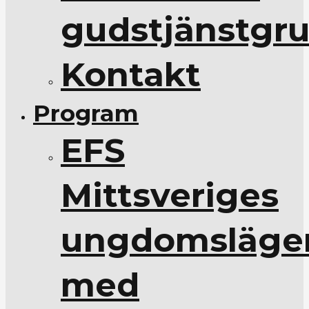
gudstjänstgr
Kontakt
Program
EFS
Mittsveriges
ungdomsläge
med