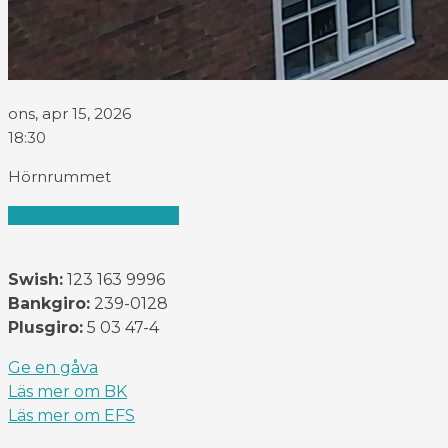
ons, apr 15, 2026
18:30
Hörnrummet
Share
Tweet
Share
Pin
Swish:
123 163 9996
Bankgiro:
239-0128
Plusgiro:
5 03 47-4
Ge en gåva
Läs mer om BK
Läs mer om EFS