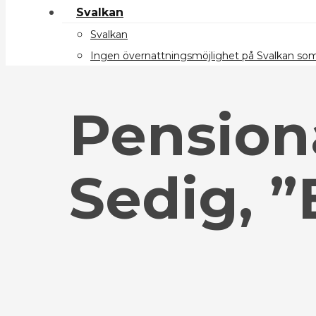
Svalkan
Svalkan
Ingen övernattningsmöjlighet på Svalkan s
Pension
Sedig, ”