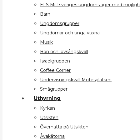
EFS Mittsveriges ungdomsläger med möjlighet
Barn
Ungdomsgrupper
Ungdomar och unga vuxna
Musik
Bön och lovsångskväll
Israelgruppen
Coffee Corner
Undervisningskväll Mötesplatsen
Smågrupper
Uthyrning
Kyrkan
Utsikten
Övernatta på Utsikten
Åvakåtorna