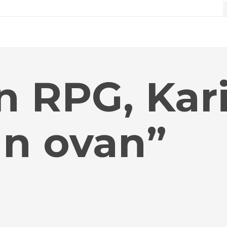
 RPG, Kar
ån ovan”