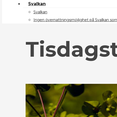
Svalkan
Svalkan
Ingen övernattningsmöjlighet på Svalkan s
Tisdagst