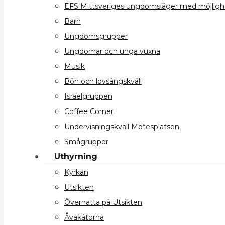
EFS Mittsveriges ungdomsläger med möjlighet
Barn
Ungdomsgrupper
Ungdomar och unga vuxna
Musik
Bön och lovsångskväll
Israelgruppen
Coffee Corner
Undervisningskväll Mötesplatsen
Smågrupper
Uthyrning
Kyrkan
Utsikten
Övernatta på Utsikten
Åvakåtorna