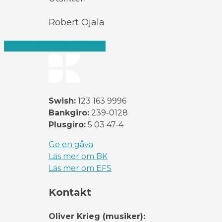
Robert Ojala
Share
Tweet
Share
Pin
Swish:
123 163 9996
Bankgiro:
239-0128
Plusgiro:
5 03 47-4
Ge en gåva
Läs mer om BK
Läs mer om EFS
Kontakt
Oliver Krieg (musiker):