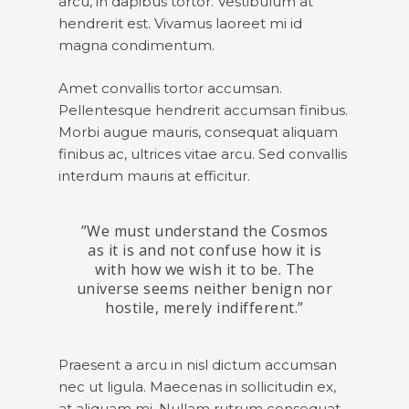
arcu, in dapibus tortor. Vestibulum at
hendrerit est. Vivamus laoreet mi id
magna condimentum.
Amet convallis tortor accumsan.
Pellentesque hendrerit accumsan finibus.
Morbi augue mauris, consequat aliquam
finibus ac, ultrices vitae arcu. Sed convallis
interdum mauris at efficitur.
”We must understand the Cosmos
as it is and not confuse how it is
with how we wish it to be. The
universe seems neither benign nor
hostile, merely indifferent.”
Praesent a arcu in nisl dictum accumsan
nec ut ligula. Maecenas in sollicitudin ex,
at aliquam mi. Nullam rutrum consequat