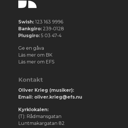
Swish:
123 163 9996
Bankgiro:
239-0128
Plusgiro:
5 03 47-4
Ge en gåva
Läs mer om BK
Läs mer om EFS
Kontakt
Oliver Krieg (musiker):
Email: oliver.krieg@efs.nu
Kyrklokalen:
(T): Rådmansgatan
Luntmakargatan 82